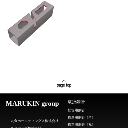
取扱鋼管
MARUKIN group
配管用鋼管
構造用鋼管（角）
- 丸金ホールディングス株式会社
構造用鋼管（丸）